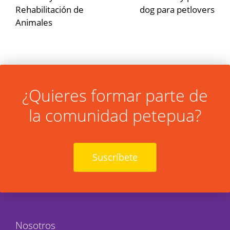
entradas
Rehabilitación de
dog para petlovers
Animales
¿Quieres formar parte de
la comunidad petepua?
Suscríbete
Nosotros