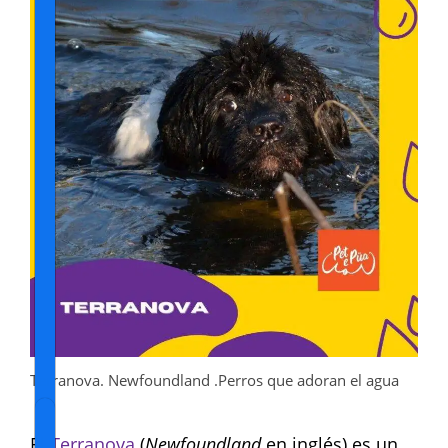
Terranova. Newfoundland .Perros que adoran el agua
El
Terranova
(
Newfoundland
en inglés) es un