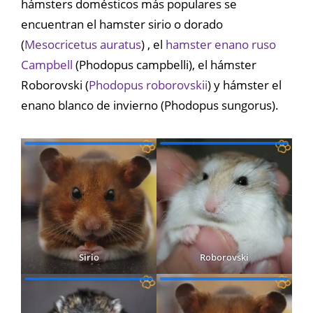
hámsters domésticos más populares se
encuentran el hamster sirio o dorado
(
Mesocricetus auratus
) , el
hamster enano ruso
Campbell
(Phodopus campbelli), el hámster
Roborovski (
Phodopus roborovskii
) y hámster el
enano blanco de invierno (Phodopus sungorus).
Sirio
Roborovski