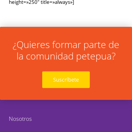
height=»250″ title=»always»]
¿Quieres formar parte de
la comunidad petepua?
Suscríbete
Nosotros