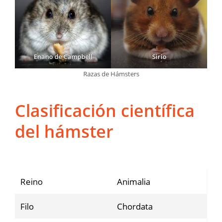
Enano de Campbell
Sirio
Razas de Hámsters
Clasificación científica
del hámster
Reino
Animalia
Filo
Chordata