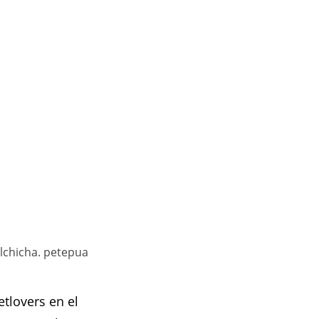
lchicha. petepua
tlovers en el