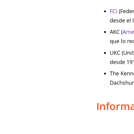
FCI
(Feder
desde el 
AKC (
Amer
que lo rec
UKC (Unit
desde 19
The Kenne
Dachshun
Informa