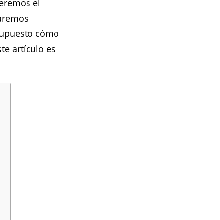
ceremos el
laremos
r supuesto cómo
te artículo es
l