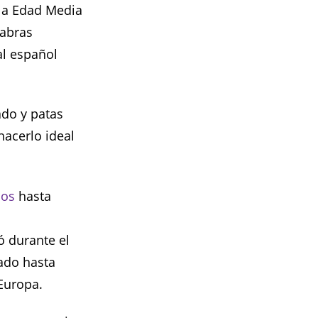
 la Edad Media
labras
al español
ado y patas
hacerlo ideal
sos
hasta
ió durante el
nado hasta
Europa.