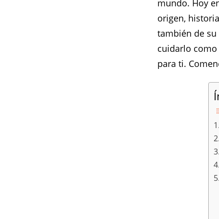
mundo. Hoy e
origen, histor
también de su 
cuidarlo como 
para ti. Come
Í