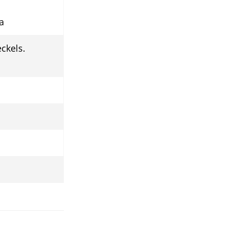
a
ckels.