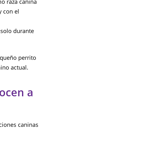
mo raza canina
y con el
solo durante
equeño perrito
ino actual.
ocen a
ciones caninas