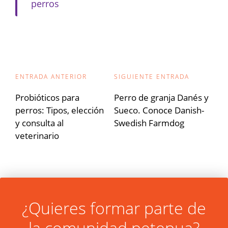
perros
Navegación
ENTRADA ANTERIOR
SIGUIENTE ENTRADA
de
Probióticos para
Perro de granja Danés y
perros: Tipos, elección
Sueco. Conoce Danish-
entradas
y consulta al
Swedish Farmdog
veterinario
¿Quieres formar parte de
la comunidad petepua?