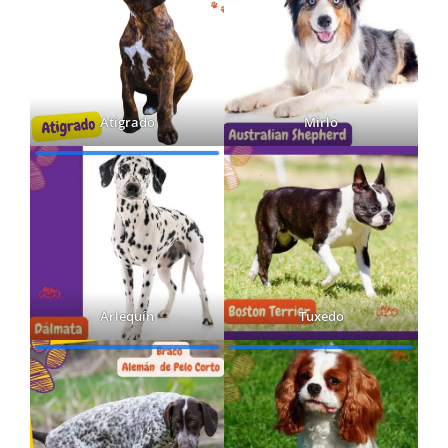
Atigrado
Mirlo
Arlequín
Tuxedo