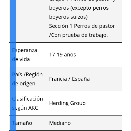
boyeros (excepto perros
boyeros suizos)
Sección 1 Perros de pastor
/Con prueba de trabajo.
Esperanza
17-19 años
de vida
País /Región
Francia / España
de origen
Clasificación
Herding Group
según AKC
Tamaño
Mediano