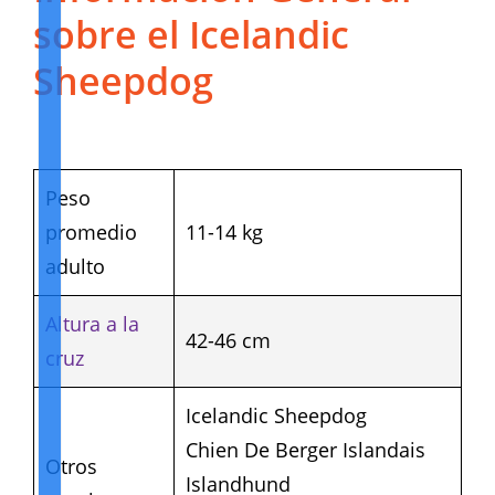
sobre el Icelandic
Sheepdog
Peso
promedio
11-14 kg
adulto
Altura a la
42-46 cm
cruz
Icelandic Sheepdog
Chien De Berger Islandais
Otros
Islandhund