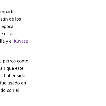
comparte
stín de los
a época
e estar
ia y el
Kuvasz
de perros como
can que este
al haber sido
 fue usado en
ido con el