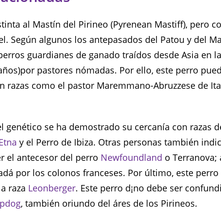
stinta al Mastín del Pirineo (Pyrenean Mastiff), pero 
el. Según algunos los antepasados del Patou y del Ma
 perros guardianes de ganado traídos desde Asia en l
ños)por pastores nómadas. Por ello, este perro pued
n razas como el pastor Maremmano-Abruzzese de Ital
l genético se ha demostrado su cercanía con razas 
’Etna
y el Perro de Ibiza. Otras personas también indi
r el antecesor del perro
Newfoundland
o Terranova; 
adá por los colonos franceses. Por último, este perro
la raza
Leonberger
. Este perro d¡no debe ser confund
epdog
, también oriundo del áres de los Pirineos.