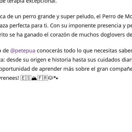
de terapia excepcional.
sca de un perro grande y super peludo, el Perro de M
 raza perfecta para ti. Con su imponente presencia y 
errito se ha ganado el corazón de muchos doglovers d
lo de
@petepua
conocerás todo lo que necesitas saber
a: desde su origen e historia hasta sus cuidados diar
a oportunidad de aprender más sobre el gran compañ
yrenees! 🇪🇸🏔️🇫🇷🐶🐾