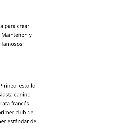
a para crear
e Maintenon y
on famosos;
irineo, esto lo
usiasta canino
rata francés
primer club de
imer estándar de