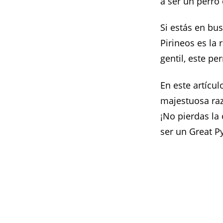
a ser un perro 
Si estás en bu
Pirineos es la
gentil, este p
En este artícu
majestuosa raz
¡No pierdas l
ser un Great P