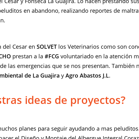
el Cesar y Fonseca La Guajira. Lo hacen prestando su
peluditos en abandono, realizando reportes de maltra
ón.
n del Cesar en
SOLVET
los Veterinarios como son con
UCHO
prestan a la
#FCG
voluntariado en la atención 
a de las emergencias que se nos presentan. También 
Ambiental de La Guajira
y
Agro Abastos J.L
.
tras ideas de proyectos?
chos planes para seguir ayudando a mas peluditos
acer el Diseño y Montaje del Albergue Integral Coraz