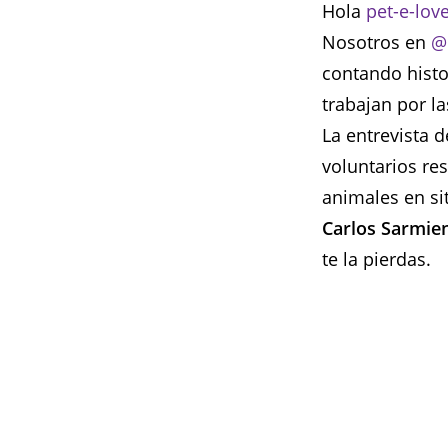
Hola
pet-e-lov
Nosotros en
@
contando hist
trabajan por l
La entrevista d
voluntarios res
animales en si
Carlos Sarmie
te la pierdas.