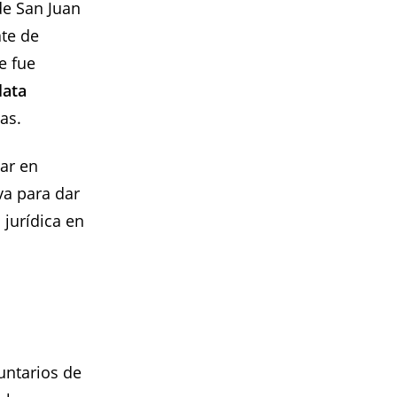
de San Juan
ate de
e fue
lata
as.
dar en
va para dar
 jurídica en
untarios de