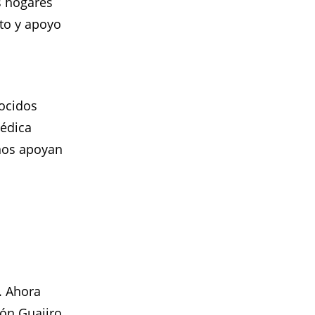
s hogares
to y apoyo
ocidos
médica
nos apoyan
. Ahora
ón Guajiro.