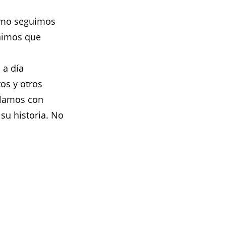
imo seguimos
nimos que
 a día
tos y otros
ablamos con
 su historia. No