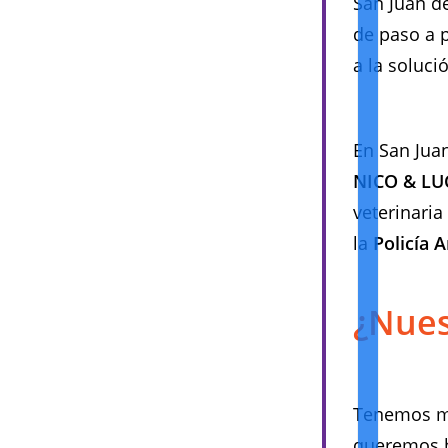
San Juan d
de paso a 
a la soluci
En San Jua
NICO & L
veterinari
la
Policía 
¿Nues
Tenemos mu
queremos h