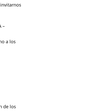
invitarnos
A –
ho a los
n de los