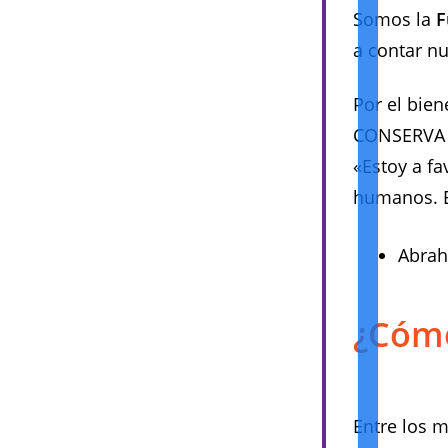
Somos la
F
a contar nu
Por el bie
CONSERVA 
«Estoy a fa
humanos. E
Abrah
¿Cómo
Entre los m