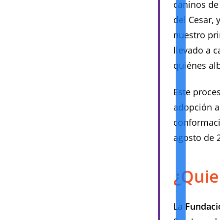
caninos de 
del Cesar, 
nuestro pr
llevado a 
quiénes al
Este proces
adopción a 
conformació
agosto de 
¿Quie
La
Fundaci