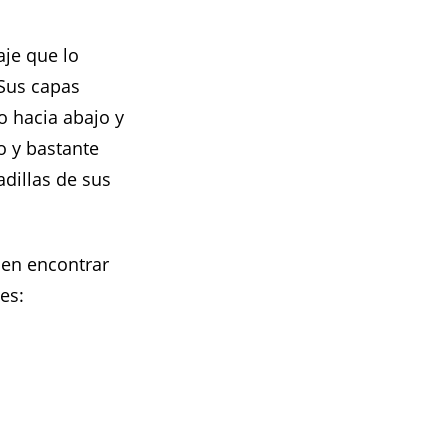
aje que lo
 Sus capas
lo hacia abajo y
o y bastante
adillas de sus
den encontrar
es: