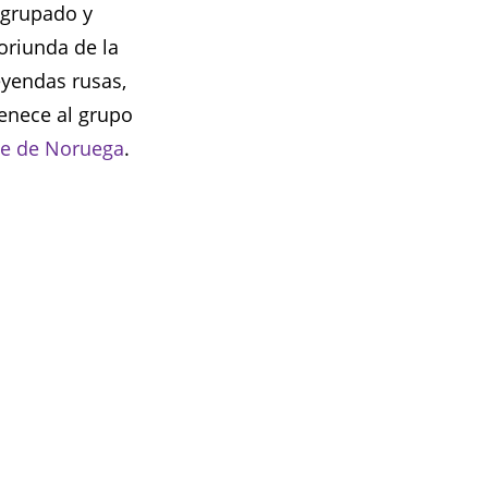
agrupado y
oriunda de la
eyendas rusas,
tenece al grupo
ue de Noruega
.