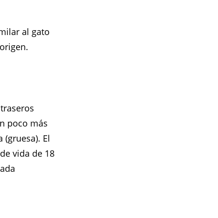
ilar al gato
origen.
 traseros
 un poco más
 (gruesa). El
de vida de 18
rada