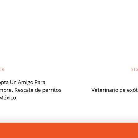
ión
OR
SI
pta Un Amigo Para
mpre. Rescate de perritos
Veterinario de exót
s
México