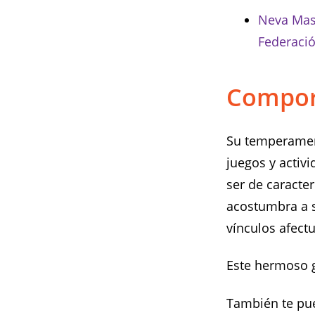
Neva Ma
Federació
Compor
Su temperament
juegos y activ
ser de caracte
acostumbra a s
vínculos afect
Este hermoso g
También te pue