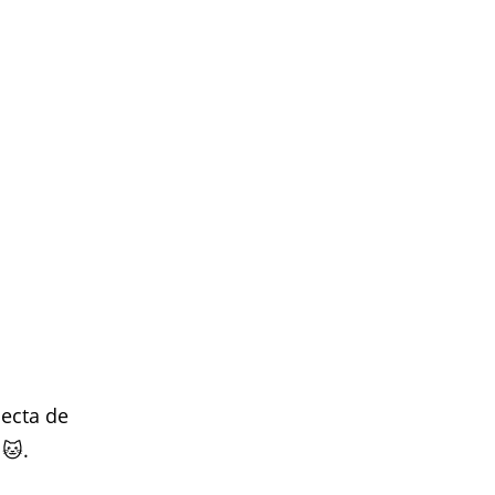
lecta de
🐱.