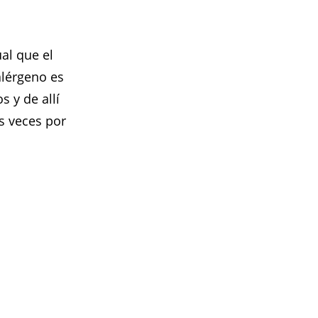
ual que el
alérgeno es
s y de allí
os veces por