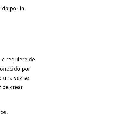
cida por la
ue requiere de
conocido por
o una vez se
 de crear
mos.