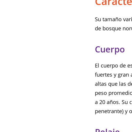
Caracte
Su tamaño varí
de bosque noru
Cuerpo
El cuerpo de e
fuertes y gran 
altas que las d
peso promedio 
a 20 años. Su 
penetrante) y o
Pelaje