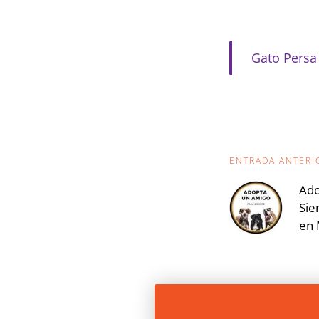
Gato Persa
Navegac
ENTRADA ANTERI
de
Ado
Sie
entrada
en 