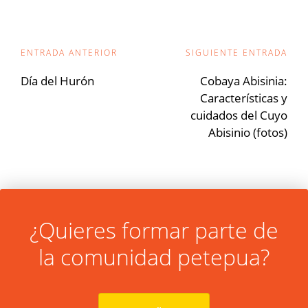
Navegación
ENTRADA ANTERIOR
SIGUIENTE ENTRADA
de
Día del Hurón
Cobaya Abisinia:
Características y
entradas
cuidados del Cuyo
Abisinio (fotos)
¿Quieres formar parte de
la comunidad petepua?