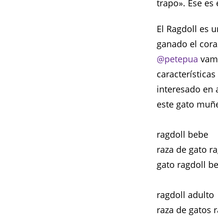
trapo». Ese es
El Ragdoll es 
ganado el cora
@petepua
vamo
características
interesado en 
este gato muñe
ragdoll bebe
raza de gato ra
gato ragdoll b
ragdoll adulto
raza de gatos r