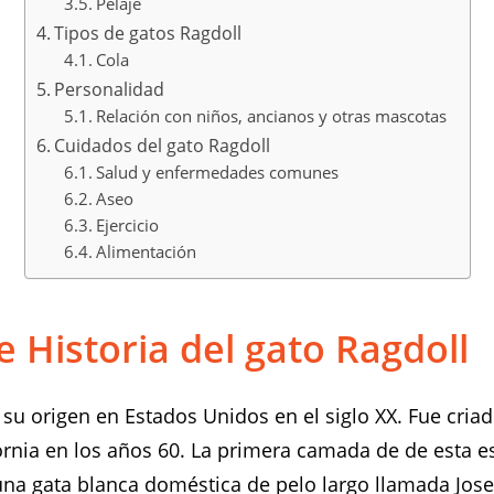
Pelaje
Tipos de gatos Ragdoll
Cola
Personalidad
Relación con niños, ancianos y otras mascotas
Cuidados del gato Ragdoll
Salud y enfermedades comunes
Aseo
Ejercicio
Alimentación
e Historia del gato Ragdoll
e su origen en Estados Unidos en el siglo XX. Fue cria
ornia en los años 60. La primera camada de de esta e
 una gata blanca doméstica de pelo largo llamada Jos