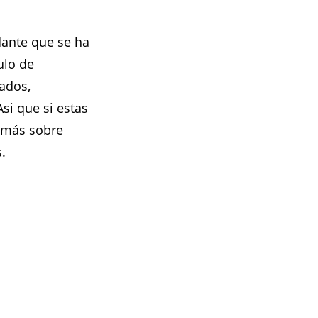
dante que se ha
ulo de
dados,
Asi que si estas
r más sobre
.