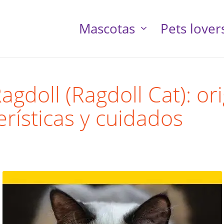
Mascotas
Pets lover
agdoll (Ragdoll Cat): or
erísticas y cuidados