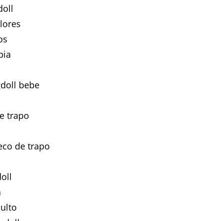
doll
lores
os
pia
gdoll bebe
e trapo
eco de trapo
oll
a
dulto