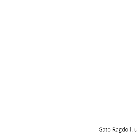
Gato Ragdoll, 