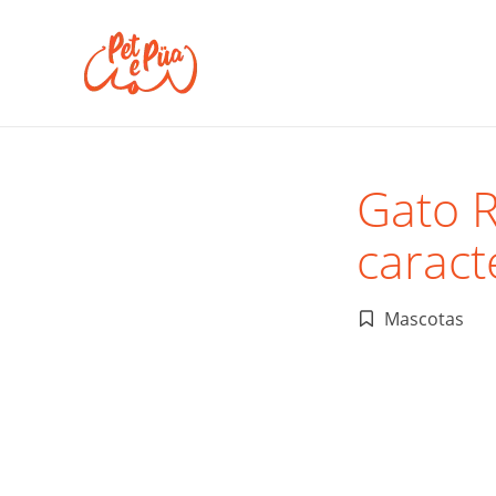
Gato R
caract
Mascotas
Publicado
en