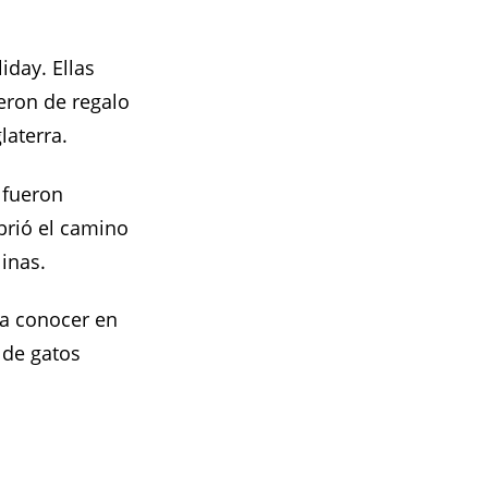
iday. Ellas
ieron de regalo
laterra.
 fueron
brió el camino
linas.
 a conocer en
 de gatos