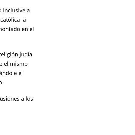
o inclusive a
católica la
 montado en el
eligión judía
ue el mismo
dándole el
o.
lusiones a los