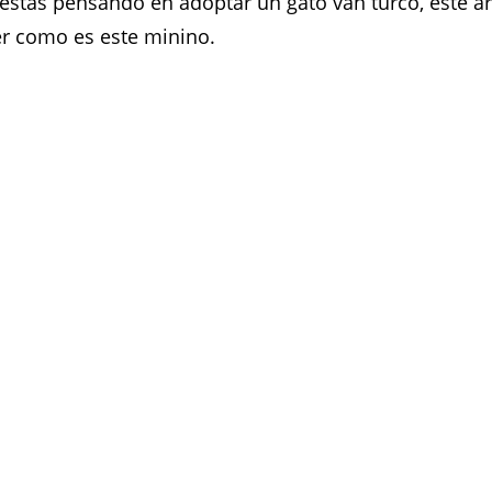
i estás pensando en adoptar un gato van turco, este ar
r como es este minino.