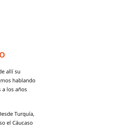
co
e allí su
tamos hablando
s a los años
Desde Turquía,
uso el Cáucaso