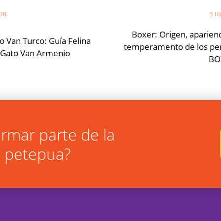
ión
OR
SI
Boxer: Origen, aparienc
o Van Turco: Guía Felina
temperamento de los pe
 Gato Van Armenio
s
BO
rmar parte de la
 petepua?