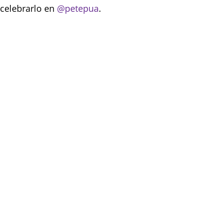
celebrarlo en
@petepua
.