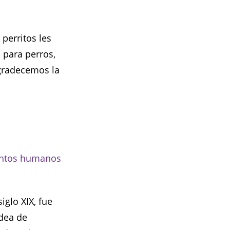
 perritos les
 para perros,
gradecemos la
ntos humanos
iglo XIX, fue
idea de