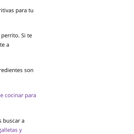
itivas para tu
errito. Si te
te a
gredientes son
de cocinar para
s buscar a
galletas y