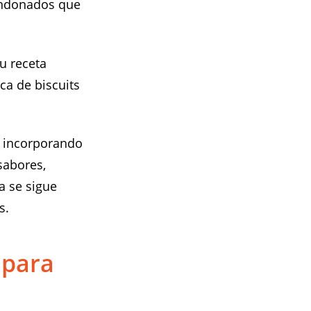
bandonados que
Su receta
ica de biscuits
s, incorporando
sabores,
ía se sigue
s.
 para