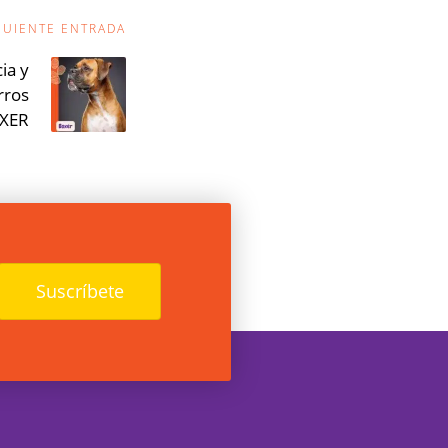
GUIENTE ENTRADA
ia y
rros
XER
Suscríbete