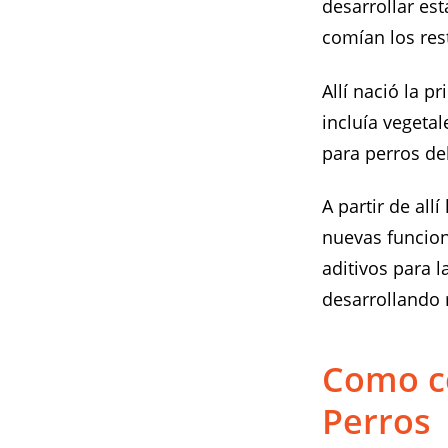
desarrollar est
comían los res
Allí nació la p
incluía vegetal
para perros del
A partir de al
nuevas funcion
aditivos para l
desarrollando 
Como ce
Perros