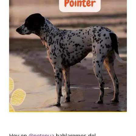
Hoy en
@petepua
hablaremos del