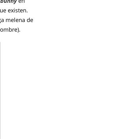
 bunny
en
e existen.
rga melena de
nombre).