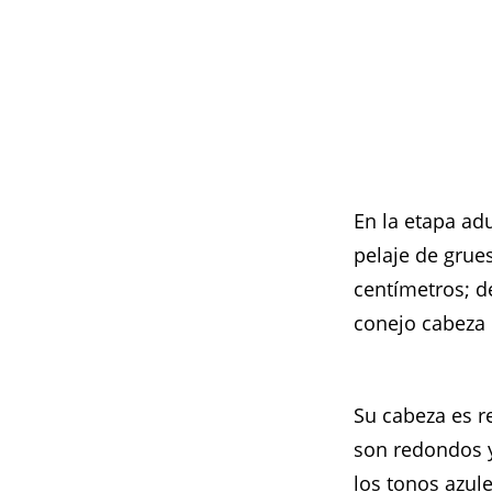
En la etapa ad
pelaje de gru
centímetros; d
conejo cabeza 
Su cabeza es r
son redondos y
los tonos azule