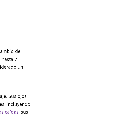
 cambio de
 hasta 7
siderado un
aje. Sus ojos
res, incluyendo
as caídas
, sus