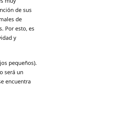
les muy
ención de sus
imales de
. Por esto, es
vidad y
ejos pequeños).
so será un
se encuentra