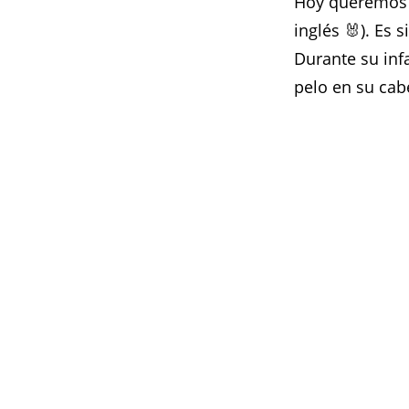
Hoy queremos h
inglés 🐰). Es 
Durante su inf
pelo en su cab