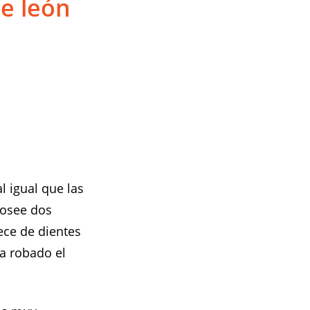
de león
l igual que las
posee dos
ece de dientes
a robado el