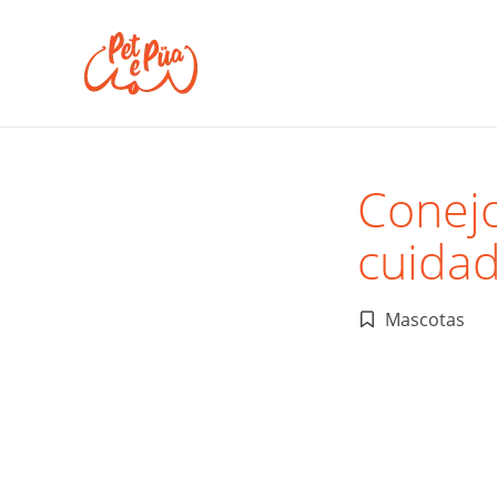
Conejo
cuida
Mascotas
Publicado
en