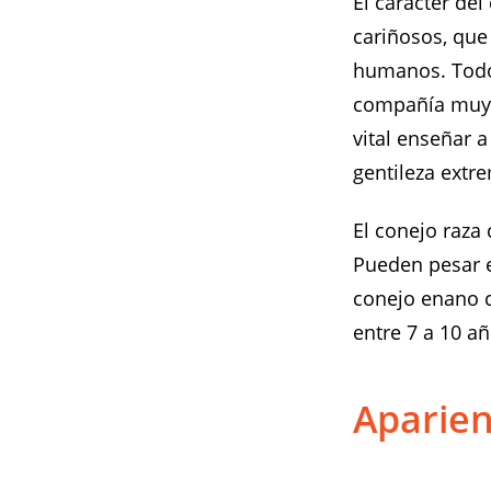
El carácter de
cariñosos, que
humanos. Todo 
compañía muy d
vital enseñar a
gentileza extr
El conejo raza
Pueden pesar e
conejo enano c
entre 7 a 10 añ
Aparien