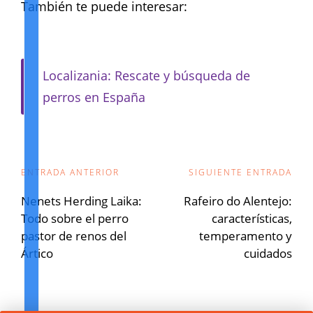
También te puede interesar:
Localizania: Rescate y búsqueda de
perros en España
Navegación
ENTRADA ANTERIOR
SIGUIENTE ENTRADA
de
Nenets Herding Laika:
Rafeiro do Alentejo:
Todo sobre el perro
características,
entradas
pastor de renos del
temperamento y
Ártico
cuidados