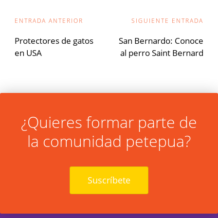
Navegación
ENTRADA ANTERIOR
SIGUIENTE ENTRADA
de
Protectores de gatos
San Bernardo: Conoce
en USA
al perro Saint Bernard
entradas
¿Quieres formar parte de
la comunidad petepua?
Suscríbete