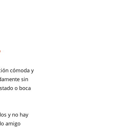
?
ición cómoda y
ndamente sin
ostado o boca
dos y no hay
udo amigo