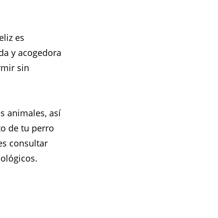
liz es
da y acogedora
mir sin
os animales, así
o de tu perro
es consultar
ológicos.