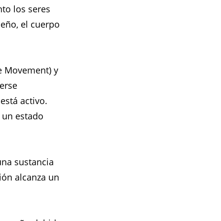
to los seres
eño, el cuerpo
ye Movement) y
verse
stá activo.
n un estado
una sustancia
ión alcanza un