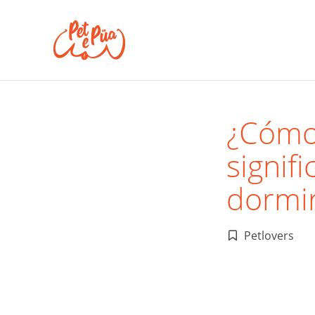
¿Cómo
signif
dormir
Petlovers
Publicado
en