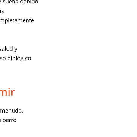
de sueño debido
ás
completamente
salud y
so biológico
mir
a menudo,
u perro