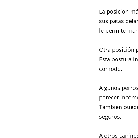
La posición m
sus patas dela
le permite man
Otra posición p
Esta postura 
cómodo.
Algunos perros
parecer incómo
También pueden
seguros.
A otros canino