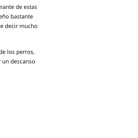
mante de estas
eño bastante
de decir mucho
e los perros,
r un descanso