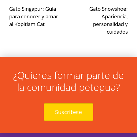
de
Gato Singapur: Guía
Gato Snowshoe:
para conocer y amar
Apariencia,
entradas
al Kopitiam Cat
personalidad y
cuidados
¿Quieres formar parte de
la comunidad petepua?
Suscríbete