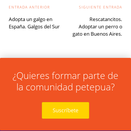
Navegación
ENTRADA ANTERIOR
SIGUIENTE ENTRADA
de
Adopta un galgo en
Rescatancitos.
España. Galgos del Sur
Adoptar un perro o
entradas
gato en Buenos Aires.
¿Quieres formar parte de
la comunidad petepua?
Suscríbete