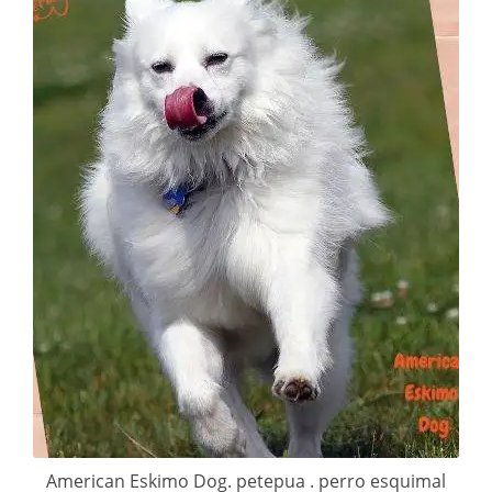
American Eskimo Dog. petepua . perro esquimal