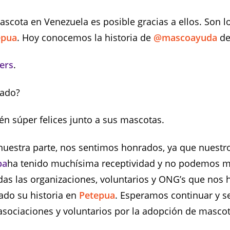
scota en Venezuela es posible gracias a ellos. Son l
epua
. Hoy conocemos la historia de
@mascoayuda
de
ers
.
tado?
n súper felices junto a sus mascotas.
nuestra parte, nos sentimos honrados, ya que nuestr
pa
ha tenido muchísima receptividad y no podemos 
das las organizaciones, voluntarios y ONG’s que nos 
ado su historia en
Petepua
. Esperamos continuar y s
asociaciones y voluntarios por la adopción de masco