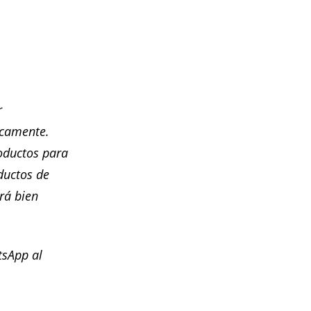
r
icamente.
oductos para
oductos de
rá bien
tsApp al