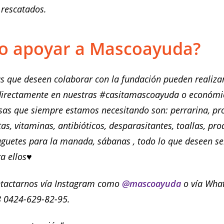
 rescatados.
o apoyar a Mascoayuda?
s que deseen colaborar con la fundación pueden realiza
directamente en nuestras #casitamascoayuda o económ
osas que siempre estamos necesitando son: perrarina, pr
as, vitaminas, antibióticos, desparasitantes, toallas, pr
juguetes para la manada, sábanas , todo lo que deseen se
a ellos♥️
tactarnos vía Instagram como
@mascoayuda
o vía Wha
 0424-629-82-95.