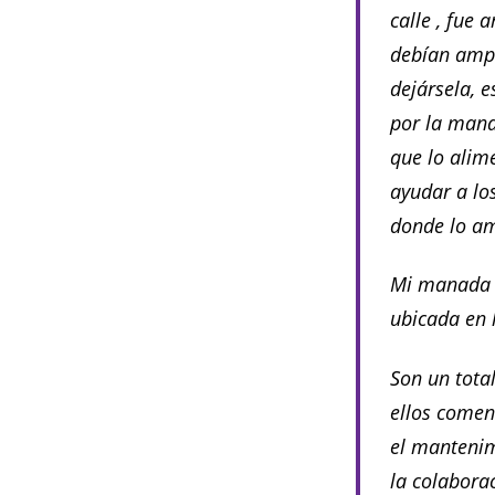
calle , fue 
debían amp
dejársela, 
por la mana
que lo alim
ayudar a lo
donde lo am
Mi manada e
ubicada en 
Son un tota
ellos comen
el mantenim
la colabora