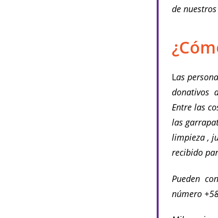
de nuestros
¿Cóm
L
as persona
donativos 
Entre las c
las garrapat
limpieza , 
recibido par
Pueden con
número +58