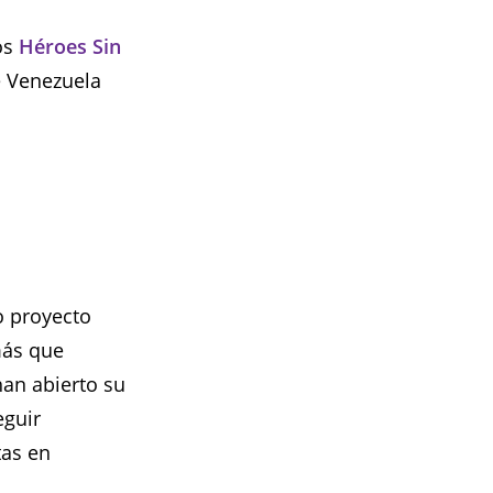
os
Héroes Sin
 Venezuela
o proyecto
más que
han abierto su
eguir
tas en