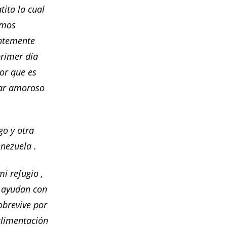
tita la cual
imos
antemente
primer día
or que es
gar amoroso
go y otra
enezuela .
i refugio ,
s ayudan con
obrevive por
alimentación