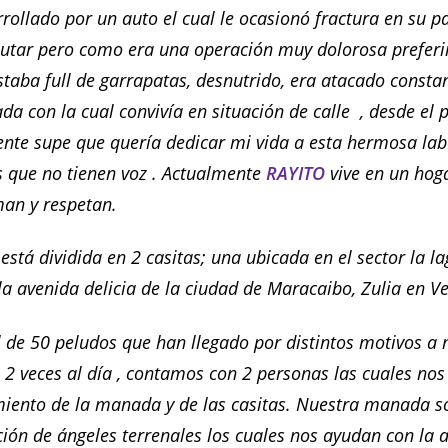
arrollado por un auto el cual le ocasionó fractura en su pa
utar pero como era una operación muy dolorosa prefer
estaba full de garrapatas, desnutrido, era atacado const
da con la cual convivía en situación de calle , desde el 
ente supe que quería dedicar mi vida a esta hermosa lab
s que no tienen voz . Actualmente
RAYITO
vive en un ho
an y respetan.
stá dividida en 2 casitas; una ubicada en el sector la la
la avenida delicia de la ciudad de Maracaibo, Zulia en V
l de 50 peludos que han llegado por distintos motivos a m
 2 veces al día , contamos con 2 personas las cuales no
iento de la manada y de las casitas. Nuestra manada s
ción de ángeles terrenales los cuales nos ayudan con la 