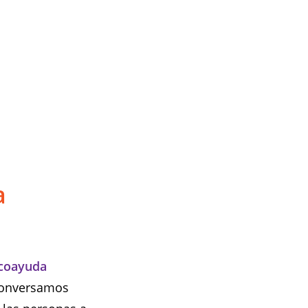
a
coayuda
 Conversamos