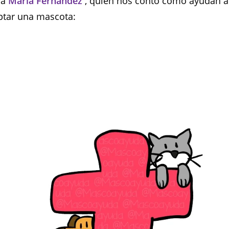
ra
María Fernández
, quien nos contó como ayudan a
ptar una mascota: