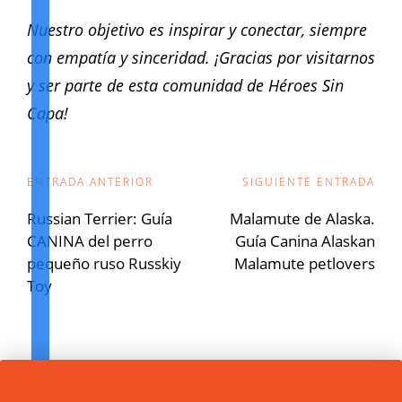
Nuestro objetivo es inspirar y conectar, siempre
con empatía y sinceridad. ¡Gracias por visitarnos
y ser parte de esta comunidad de Héroes Sin
Capa!
Navegación
ENTRADA ANTERIOR
SIGUIENTE ENTRADA
de
Russian Terrier: Guía
Malamute de Alaska.
CANINA del perro
Guía Canina Alaskan
entradas
pequeño ruso Russkiy
Malamute petlovers
Toy