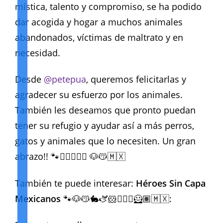
mística, talento y compromiso, se ha podido
dar acogida y hogar a muchos animales
abandonados, víctimas de maltrato y en
necesidad.
Desde
@petepua
, queremos felicitarlas y
agradecer su esfuerzo por los animales.
También les deseamos que pronto puedan
tener su refugio y ayudar así a más perros,
gatos y animales que lo necesiten. Un gran
abrazo!! 🐾🦸‍♀️🦸🏽‍♀️ 🐶😽🇲🇽
También te puede interesar:
Héroes Sin Capa
Mexicanos
🐾🐶😽🐇🫏🐹🦸🏻‍♀️🦸🏽🇲🇽: