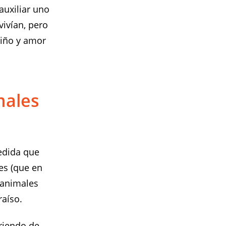
auxiliar uno
vivían, pero
riño y amor
males
edida que
es (que en
 animales
raíso.
friendo de