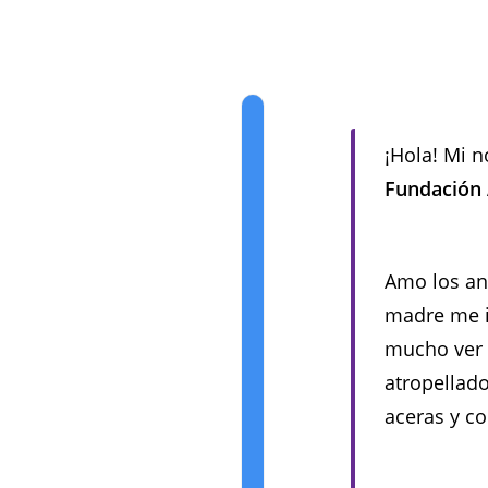
¡Hola! Mi 
Fundación
Amo los an
madre me i
mucho ver c
atropellado
aceras y co