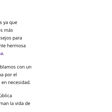
s ya que
os más
nsejos para
ente hermosa
pa
.
hablamos con un
a por el
s en necesidad.
ública
man la vida de