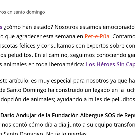
rros en santo domingo
rs
¿cómo han estado? Nosotros estamos emocionado
 que agradecer esta semana en
Pet-e-Püa
. Contam
ascotas felices y consultamos con expertos sobre co
ros peluditos. En el camino, seguimos conociendo g
s animales en toda iberoamérica:
Los Héroes Sin Ca
este artículo, es muy especial para nosotros ya que 
e Santo Domingo ha construido un legado en la luch
 adopción de animales; ayudando a miles de peludito
n
Dario Andujar
de la
Fundación Albergue SOS
de Rep
 nos contó cómo día a día junto a su equipo transfor
n Santo Domingo. No te lo pierdas.