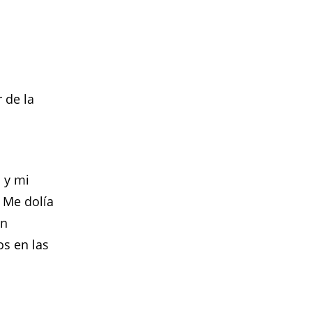
 de la
 y mi
 Me dolía
an
os en las