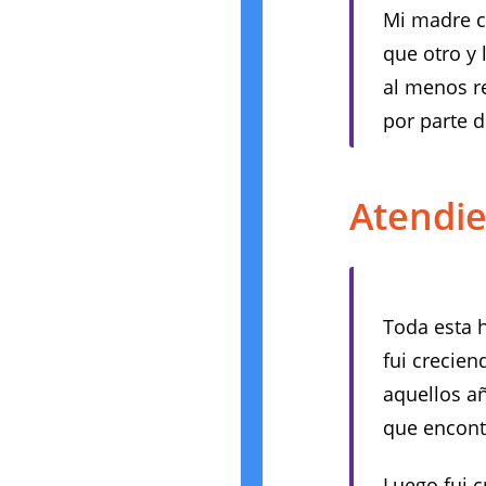
Mi madre c
que otro y 
al menos re
por parte d
Atendie
Toda esta 
fui crecien
aquellos a
que encontr
Luego fui c