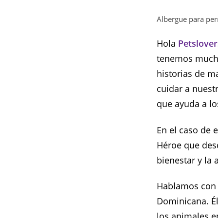
Albergue para pe
Hola
Petslove
tenemos mucho
historias de m
cuidar a nuest
que ayuda a lo
En el caso de 
Héroe que desd
bienestar y la
Hablamos co
Dominicana. Él
los animales e