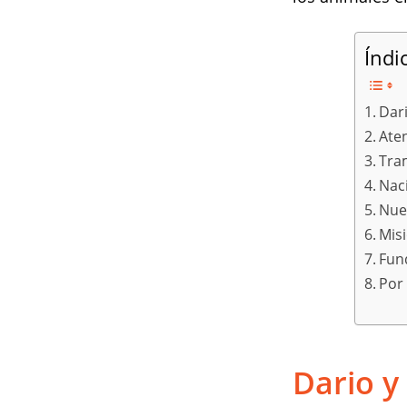
Índi
Dari
Ate
Tra
Nac
Nue
Misi
Fun
Por
Dario y