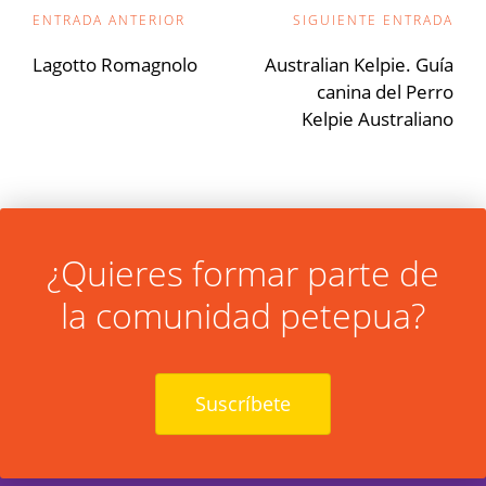
Navegación
ENTRADA ANTERIOR
SIGUIENTE ENTRADA
de
Lagotto Romagnolo
Australian Kelpie. Guía
canina del Perro
entradas
Kelpie Australiano
¿Quieres formar parte de
la comunidad petepua?
Suscríbete