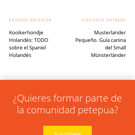
Navegación
ENTRADA ANTERIOR
SIGUIENTE ENTRADA
de
Kooikerhondje
Musterlander
Holandés: TODO
Pequeño. Guía canina
entradas
sobre el Spaniel
del Small
Holandés
Münsterländer
¿Quieres formar parte de
la comunidad petepua?
Suscríbete