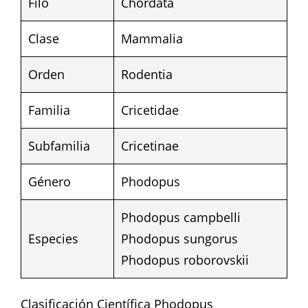
Filo
Chordata
Clase
Mammalia
Orden
Rodentia
Familia
Cricetidae
Subfamilia
Cricetinae
Género
Phodopus
Phodopus campbelli
Especies
Phodopus sungorus
Phodopus roborovskii
Clasificación Científica Phodopus