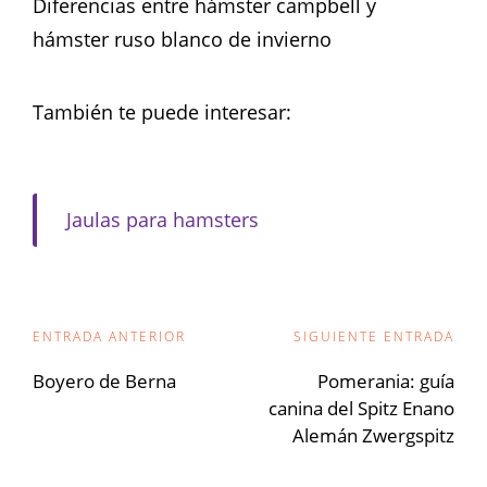
Diferencias entre hámster campbell y
hámster ruso blanco de invierno
También te puede interesar:
Jaulas para hamsters
Navegación
ENTRADA ANTERIOR
SIGUIENTE ENTRADA
de
Boyero de Berna
Pomerania: guía
canina del Spitz Enano
entradas
Alemán Zwergspitz