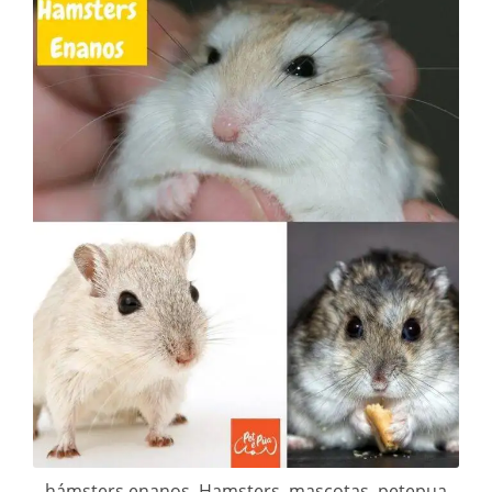
hámsters enanos. Hamsters. mascotas. petepua