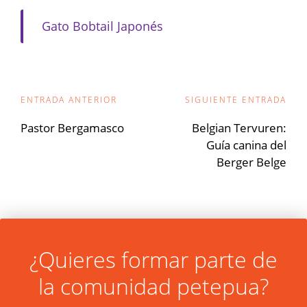
Gato Bobtail Japonés
Navegación
ENTRADA ANTERIOR
SIGUIENTE ENTRADA
de
Pastor Bergamasco
Belgian Tervuren:
Guía canina del
entradas
Berger Belge
¿Quieres formar parte de
la comunidad petepua?