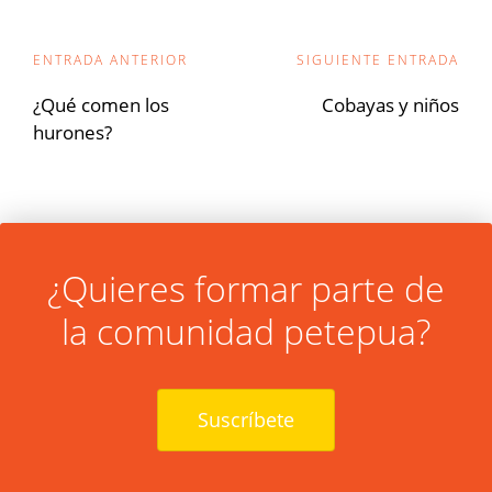
Navegación
ENTRADA ANTERIOR
SIGUIENTE ENTRADA
de
¿Qué comen los
Cobayas y niños
hurones?
entradas
¿Quieres formar parte de
la comunidad petepua?
Suscríbete